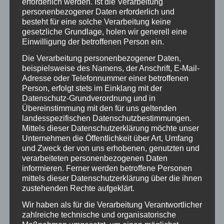
44
erforderlich werden. Ist die Verarbeitung
personenbezogener Daten erforderlich und
besteht für eine solche Verarbeitung keine
gesetzliche Grundlage, holen wir generell eine
Mieter
Einwilligung der betroffenen Person ein.
2.500
Die Verarbeitung personenbezogener Daten,
beispielsweise des Namens, der Anschrift, E-Mail-
Adresse oder Telefonnummer einer betroffenen
Person, erfolgt stets im Einklang mit der
Datenschutz-Grundverordnung und in
qm Bürofläche
Übereinstimmung mit den für uns geltenden
landesspezifischen Datenschutzbestimmungen.
Mittels dieser Datenschutzerklärung möchte unser
Unternehmen die Öffentlichkeit über Art, Umfang
Der müga Gewerbepark befindet sich in Villingen-Schwenningen,
und Zweck der von uns erhobenen, genutzten und
dem Oberzentrum der Region Schwarzwald-Baar-Heuberg. Die müga
verarbeiteten personenbezogenen Daten
Gewerbepark GmbH vermietet hier in repräsentativen
informieren. Ferner werden betroffene Personen
Räumlichkeiten Industrie-, Gewerbe- und Büroflächen an
mittels dieser Datenschutzerklärung über die ihnen
Unternehmen aus allen Branchen.
zustehenden Rechte aufgeklärt.
Der Standort im Industriegebiet Ost in VS-Schwenningen liegt
Wir haben als für die Verarbeitung Verantwortlicher
günstig: Sowohl die Autobahn A81, als auch die Innenstadt, sind in
zahlreiche technische und organisatorische
wenigen Minuten erreichbar. Direkt am Gewerbepark befindet sich