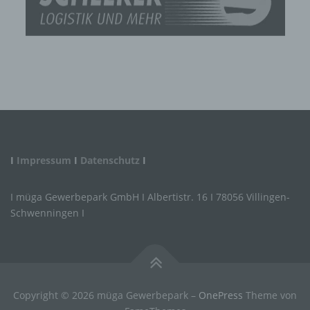
Wir verwenden in dieser Datenschutzerklärung
unter anderem die folgenden Begriffe:
a) personenbezogene Daten
Personenbezogene Daten sind alle
Informationen, die sich auf eine identifizierte
oder identifizierbare natürliche Person (im
Folgenden „betroffene Person") beziehen. Als
identifizierbar wird eine natürliche Person
angesehen, die direkt oder indirekt,
insbesondere mittels Zuordnung zu einer
I
Impressum
I
Datenschutz
I
Kennung wie einem Namen, zu einer
Kennnummer, zu Standortdaten, zu einer
Online-Kennung oder zu einem oder mehreren
I müga Gewerbepark GmbH I Albertistr. 16 I 78056 Villingen-
besonderen Merkmalen, die Ausdruck der
Schwenningen I
physischen, physiologischen, genetischen,
psychischen, wirtschaftlichen, kulturellen oder
sozialen Identität dieser natürlichen Person
sind, identifiziert werden kann.
b) betroffene Person
Copyright © 2026 müga Gewerbepark
–
OnePress
Theme von
Betroffene Person ist jede identifizierte oder